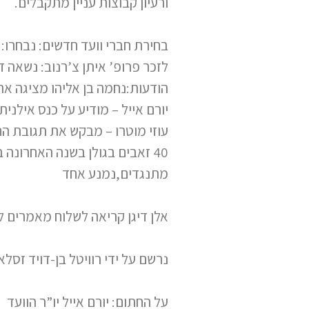
ורעיון קבוצות עניין מתקבלים.
בחירת חברי וועד חדשים: נבחרו: ר
לזכר פרופ’ איתן צ’רנוב: נשאה 
הודעות:נחמה בן אליהו מציגה את
יורם אייל – מודיע על כנס אילנית 2005 והקמת ועדה לאירגון המושבים של החברה לזואולוגיה בראשות תמר דיין ויורם איי
עוזי מוטרו – מבקש את תגובת הח
40 זאבים בגולן בשנה האחרונה בהיתר של רשות שמורות הטבע. הוצע שהנושא יעבור לטיפול הוועד .הרוב בעד, אין
מתנגדים,נמנע אחד
אלן דיגן קריאה לשלוח מאמרים ל
נרשם על ידי רוויטל בן-דויד זסלא
על החתום: יורם אייל יו”ר הוועד