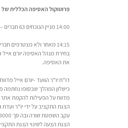
21.12.03
פרוטוקול האסיפה הכללית של החבר
14:00 מניין הנוכחים 63 חברים – מחכים למשתתפים נוספים
14:15 מאחר ולא מצטרפים חברים נוספים פותח יו”ר הוועד יורם אייל את האסיפה
בחירת מנהל האסיפה יורם אייל מ
את האסיפה.
דו”ח יו”ר הוועד -יורם אייל מד
כישלון המהלך שבסופו נחתמה 
מדווח על הפעילות להקמת אתר 
הצגת התקציב על ידי יו”ר ועדת 
עקב השמטת שורה ובה סך 3000 ₪ הוצאה למודעת אבל על מותו של פרופ’ ה. מנדלסון.
הצגת הצעה לשינוי הצגת התקציר 