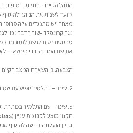
הנוהל הקיים – התלמיד מופיע כ
לוועד לשנות את הנוהג ולהוסיף 
מאחר ויש מתנגדים עלה פרופ’ 
נגה קרונפלד -שור הדבר נכון ל
מהסטודנטים לגשת לתחרות. כמו כ
את שם המנחה. ברי פינשאו – לא
הצבעה: 1. השארת המצב הקיים – שם התלמיד בלבד (בעד 5)
2. שינוי – התלמיד יופיע עם שמות המנחים יחד (14)
3. שינוי – שם התלמיד בכותרת ומנחים בכוכבית מתחתית (~30)
תקנון מוצע לקבוצות עניין (Chapters): מנחם גורן מציג. התקנון שהופץ לחברים באינטרנט (מצ”ב) מוצג ועומד להצבעה
בדיון הועלתה דרישה להוסיף מנג